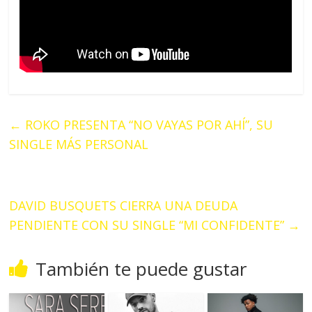
←
ROKO PRESENTA “NO VAYAS POR AHÍ”, SU
SINGLE MÁS PERSONAL
DAVID BUSQUETS CIERRA UNA DEUDA
PENDIENTE CON SU SINGLE “MI CONFIDENTE”
→
También te puede gustar