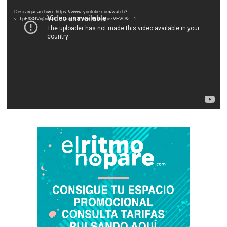
de
Descargar archivo: https://www.youtube.com/watch?
vídeo
v=TpF98GVnj5o&ab_channel=MiriamRodriguezVEVO&_=1