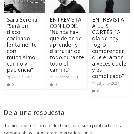
Sara Serena:
ENTREVISTA
ENTREVISTA
“Será un
CON LODE:
A LUIS
disco
“Nunca hay
CORTÉS: “A
cocinado
que dejar de
día de hoy
lentamente
aprender y
logro
con
disfrutar de
comprender
muchísimo
todo durante
que el amor
cariño y
todo el
a veces duele
paciencia”
camino”
y es
complicado”
22 julio 2016
25 enero 2021
28 junio 2024
0
0
0
Deja una respuesta
Tu dirección de correo electrónico no será publicada.
Los
campos obligatorios están marcados con
*