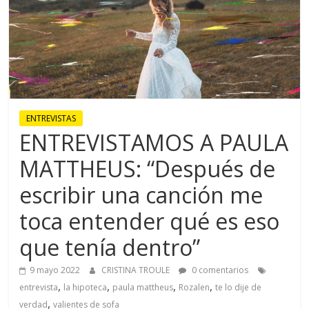
ENTREVISTAS
ENTREVISTAMOS A PAULA
MATTHEUS: “Después de
escribir una canción me
toca entender qué es eso
que tenía dentro”
9 mayo 2022
CRISTINA TROULE
0 comentarios
,
,
,
,
entrevista
la hipoteca
paula mattheus
Rozalen
te lo dije de
,
verdad
valientes de sofa