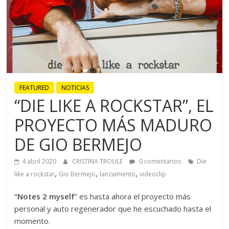
FEATURED
NOTICIAS
“DIE LIKE A ROCKSTAR”, EL
PROYECTO MÁS MADURO
DE GIO BERMEJO
4 abril 2020
CRISTINA TROULE
0 comentarios
Die
,
,
,
like a rockstar
Gio Bermejo
lanzamiento
videoclip
“Notes 2 myself
” es hasta ahora el proyecto más
personal y auto regenerador que he escuchado hasta el
momento.