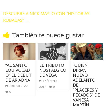
DESCUBRE A NICK MAYLO CON “HISTORIAS
ROBADAS”
→
También te puede gustar
“AL SANTO
EL TRIBUTO
“QUIÉN
EQUIVOCAD
NOSTÁLGICO
DIRÍA”,
O” EL DEBUT
DE VEGA
NUEVO
DE ARIADNA
ADELANTO
16 febrero
DE
3 marzo 2020
2017
0
“PLACERES Y
0
PECADOS” DE
VANESA
MARTÍN