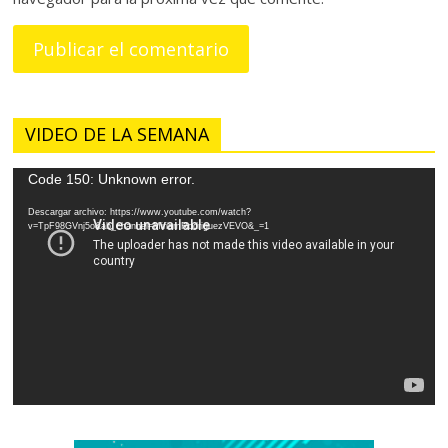
VIDEO DE LA SEMANA
Reproductor
Code 150: Unknown error.
de
Descargar archivo: https://www.youtube.com/watch?
vídeo
v=TpF98GVnj5o&ab_channel=MiriamRodriguezVEVO&_=1