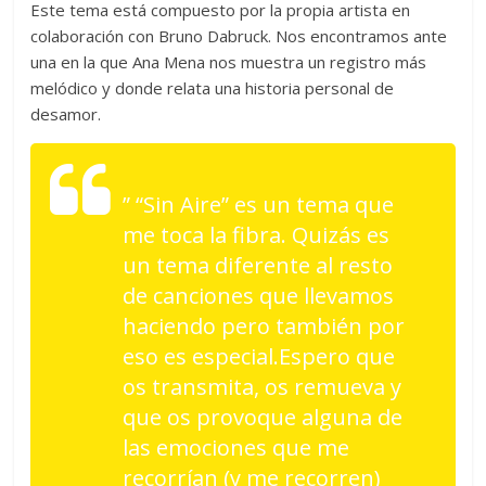
Este tema está compuesto por la propia artista en
colaboración con Bruno Dabruck. Nos encontramos ante
una en la que Ana Mena nos muestra un registro más
melódico y donde relata una historia personal de
desamor.
” “Sin Aire” es un tema que
me toca la fibra. Quizás es
un tema diferente al resto
de canciones que llevamos
haciendo pero también por
eso es especial.
Espero que
os transmita, os remueva y
que os provoque alguna de
las emociones que me
recorrían (y me recorren)