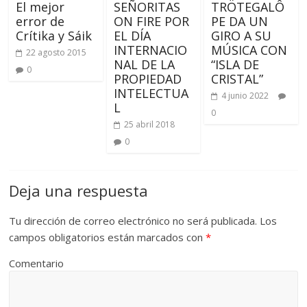
El mejor
SEÑORITAS
TRÖTEGALÔ
error de
ON FIRE POR
PE DA UN
Crítika y Sáik
EL DÍA
GIRO A SU
INTERNACIO
MÚSICA CON
22 agosto 2015
NAL DE LA
“ISLA DE
0
PROPIEDAD
CRISTAL”
INTELECTUA
4 junio 2022
L
0
25 abril 2018
0
Deja una respuesta
Tu dirección de correo electrónico no será publicada.
Los
campos obligatorios están marcados con
*
Comentario