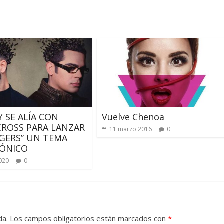
 SE ALÍA CON
Vuelve Chenoa
CROSS PARA LANZAR
11 marzo 2016
0
GERS” UN TEMA
RÓNICO
2020
0
da.
Los campos obligatorios están marcados con
*