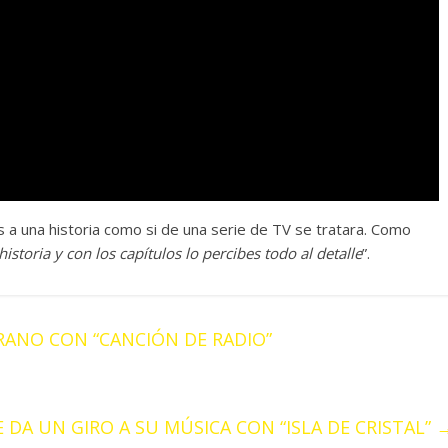
a una historia como si de una serie de TV se tratara. Como
historia y con los capítulos lo percibes todo al detalle
”.
RANO CON “CANCIÓN DE RADIO”
DA UN GIRO A SU MÚSICA CON “ISLA DE CRISTAL”