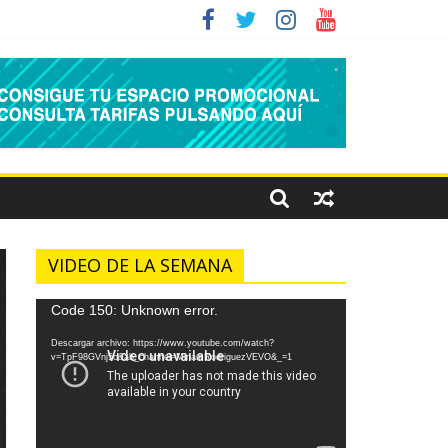
VIDEO DE LA SEMANA
Reproductor
Code 150: Unknown error.
de
Descargar archivo: https://www.youtube.com/watch?
vídeo
v=TpF98GVnj5o&ab_channel=MiriamRodriguezVEVO&_=1