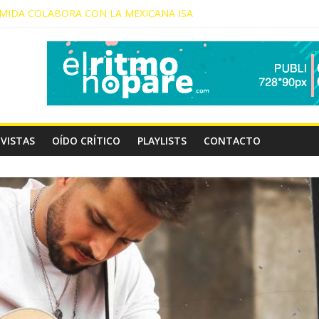
IDA COLABORA CON LA MEXICANA ISA
PRESENTA NUEVO SINGLE
NICO LLEGA A GRAN CANARIA
JA PRESENTA “DÉJAME DECIRTE”
RESENTA SU EP “EL VIAJE (IDA)”
VISTAS
OÍDO CRÍTICO
PLAYLISTS
CONTACTO