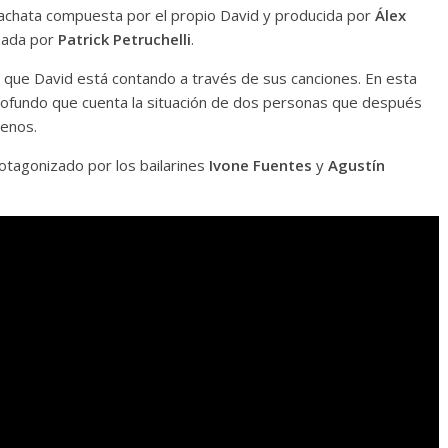
bachata compuesta por el propio David y producida por
Álex
zada por
Patrick Petruchelli
.
a que David está contando a través de sus canciones. En esta
profundo que cuenta la situación de dos personas que después
menos.
otagonizado por los bailarines
Ivone Fuentes
y
Agustín