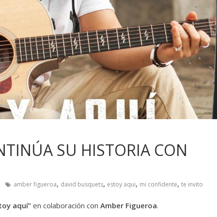
NTINÚA SU HISTORIA CON
,
,
,
,
amber figueroa
david busquets
estoy aqui
mi confidente
te invito
toy aquí”
en colaboración con
Amber Figueroa
.