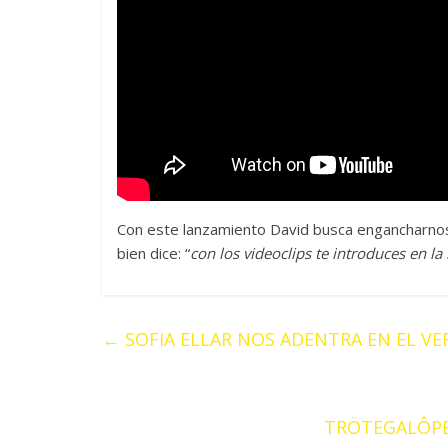
Con este lanzamiento David busca engancharnos 
bien dice: “
con los videoclips te introduces en la 
←
SOFIA ELLAR NOS ADENTRA EN EL VE
TRÖTEGALÔPE 