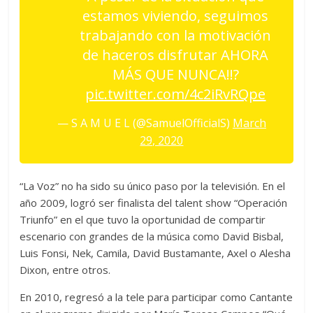
estamos viviendo, seguimos
trabajando con la motivación
de haceros disfrutar AHORA
MÁS QUE NUNCA!!?
pic.twitter.com/4c2iRvRQpe
— S A M U E L (@SamuelOfficialS)
March
29, 2020
“La Voz” no ha sido su único paso por la televisión. En el
año 2009, logró ser finalista del talent show “Operación
Triunfo” en el que tuvo la oportunidad de compartir
escenario con grandes de la música como David Bisbal,
Luis Fonsi, Nek, Camila, David Bustamante, Axel o Alesha
Dixon, entre otros.
En 2010, regresó a la tele para participar como Cantante