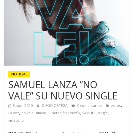
NOTICIAS
SAMUEL LANZA “NO
VALE” SU NUEVO SINGLE
,
3 abril 2020
DIEGO ORTEGA
0 comentarios
éxitos
,
,
,
,
,
,
La voz
no vale
nuevo
Operación Triunfo
SAMUEL
single
videoclip