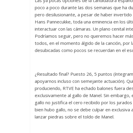
Las ya pocas opciones de la candidatura españo
poco a poco durante las dos semanas que ha dur
pero desilusionante, a pesar de haber invertid
Hans Pannecukke, toda una eminencia en los últ
interactuar con las cámaras. Un plano cenital in
Podríamos seguir, pero no queremos hacer más l
todos, en el momento álgido de la canción, por l
desubicadas como pocos se recuerdan en el esc
¿Resultado final? Puesto 26, 5 puntos (íntegram
apoyarnos incluso con semejante actuación). Qui
produciendo, RTVE ha echado balones fuera de
exclusivamente al gallo de Manel. Sin embargo, 
gallo no justifica el cero recibido por los jurado
bien hubo gallo, no se debe culpar en exclusiva
lanzar piedras sobre el toldo de Manel.