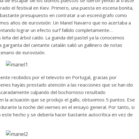
la de escapar de los últimos puestos se fueron yendo al traste
ado el festival en Kiev. Primero, una puesta en escena bonita,
o bastante presupuesto en contratar a un escenógrafo como
imos años de eurovisión. Un Manel Navarro que no acertaba a
tentando lograr un efecto surf fallido completamente…
eña del árbol caído. La guinda del pastel ya la conocemos
a garganta del cantante catalán salió un gallinero de notas
enario de eurovisión.
ente recibidos por el televoto en Portugal, gracias por
enes hayáis prestado atención a las reacciones que se han ido
scaradamente culpando del bochornoso resultado
en la actuación que se produjo el gallo, obtuvimos 5 puntos. Ese
s durante la noche del viernes en el ensayo general. Por tanto, si
 a este hecho y se debería hacer bastante autocrítica en vez de