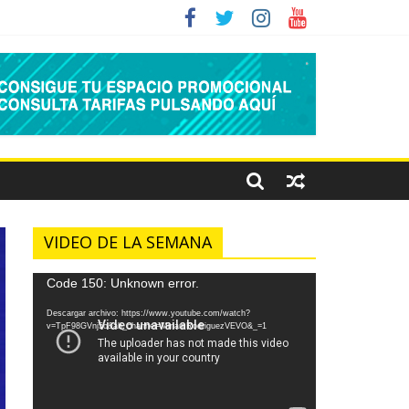
VIDEO DE LA SEMANA
Reproductor
Code 150: Unknown error.
de
Descargar archivo: https://www.youtube.com/watch?
vídeo
v=TpF98GVnj5o&ab_channel=MiriamRodriguezVEVO&_=1