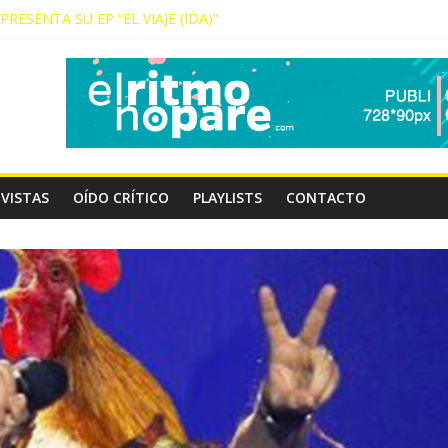
RESENTA SU EP “EL VIAJE (IDA)”
IDA COLABORA CON LA MEXICANA ISA
PRESENTA NUEVO SINGLE
NICO LLEGA A GRAN CANARIA
JA PRESENTA “DÉJAME DECIRTE”
VISTAS
OÍDO CRÍTICO
PLAYLISTS
CONTACTO