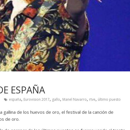
DE ESPAÑA
,
,
,
,
,
españa
Eurovision 2017
gallo
Manel Navarro
rtve
último puesto
 la gallina de los huevos de oro, el festival de la canción de
os de oro.