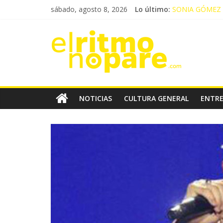
Saltar
sábado, agosto 8, 2026
Lo último:
SONIA GÓMEZ P
al
GONZALO HERM
contenido
El
GARA ALEMAN 
YANDEL SINFÓ
CRISTINA PARE
Ritmo
No
NOTICIAS
CULTURA GENERAL
ENTRE
Pare