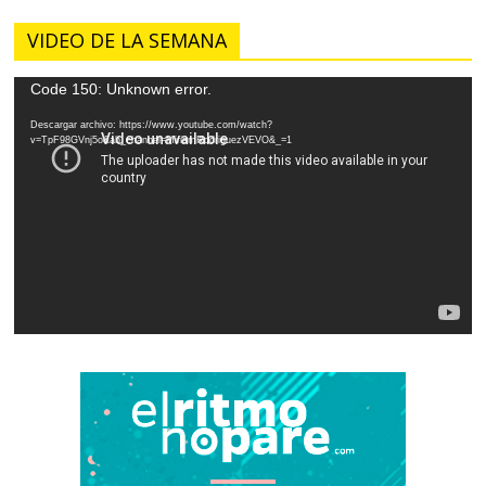
VIDEO DE LA SEMANA
Reproductor
Code 150: Unknown error.
de
Descargar archivo: https://www.youtube.com/watch?
vídeo
v=TpF98GVnj5o&ab_channel=MiriamRodriguezVEVO&_=1