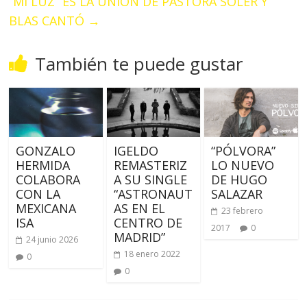
“MI LUZ” ES LA UNIÓN DE PASTORA SOLER Y
BLAS CANTÓ
→
También te puede gustar
GONZALO
IGELDO
“PÓLVORA”
HERMIDA
REMASTERIZ
LO NUEVO
COLABORA
A SU SINGLE
DE HUGO
CON LA
“ASTRONAUT
SALAZAR
MEXICANA
AS EN EL
23 febrero
ISA
CENTRO DE
2017
0
MADRID”
24 junio 2026
18 enero 2022
0
0