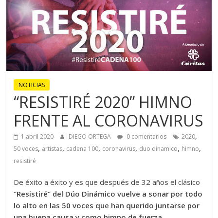
NOTICIAS
“RESISTIRÉ 2020” HIMNO
FRENTE AL CORONAVIRUS
,
1 abril 2020
DIEGO ORTEGA
0 comentarios
2020
,
,
,
,
,
,
50 voces
artistas
cadena 100
coronavirus
duo dinamico
himno
resistiré
De éxito a éxito y es que después de 32 años el clásico
“Resistiré” del Dúo Dinámico vuelve a sonar por todo
lo alto en las 50 voces que han querido juntarse por
una buena causa y como himno de fuerza,