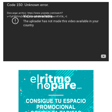
Reproductor
Code 150: Unknown error.
de
Descargar archivo: https://www.youtube.com/watch?
vídeo
v=TpF98GVnj5o&ab_channel=MiriamRodriguezVEVO&_=1