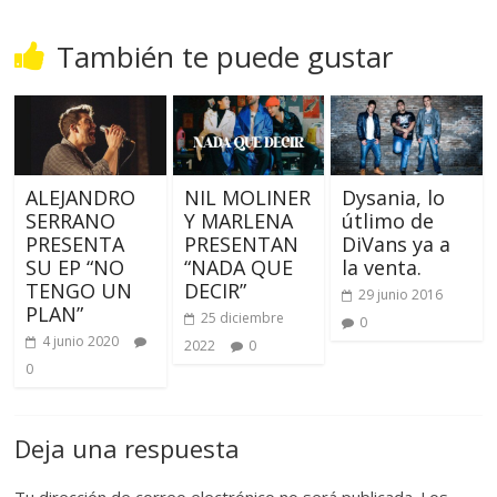
También te puede gustar
ALEJANDRO
NIL MOLINER
Dysania, lo
SERRANO
Y MARLENA
útlimo de
PRESENTA
PRESENTAN
DiVans ya a
SU EP “NO
“NADA QUE
la venta.
TENGO UN
DECIR”
29 junio 2016
PLAN”
25 diciembre
0
4 junio 2020
2022
0
0
Deja una respuesta