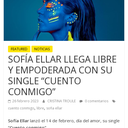
FEATURED
NOTICIAS
SOFÍA ELLAR LLEGA LIBRE
Y EMPODERADA CON SU
SINGLE “CUENTO
CONMIGO”
26 febrero 2023
CRISTINA TROULE
0 comentarios
,
,
cuento conmigo
libre
sofia ellar
Sofía Ellar
lanzó el 14 de febrero, día del amor, su single
“Cuento conmigo”
.