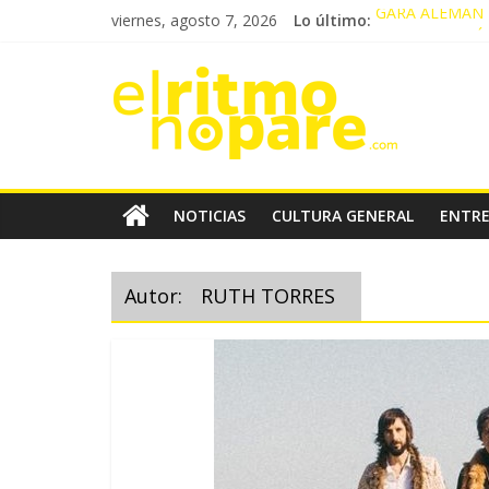
Saltar
viernes, agosto 7, 2026
Lo último:
GARA ALEMAN 
al
YANDEL SINFÓ
contenido
El
CRISTINA PARE
SONIA GÓMEZ P
GONZALO HERM
Ritmo
No
NOTICIAS
CULTURA GENERAL
ENTRE
Pare
Autor:
RUTH TORRES