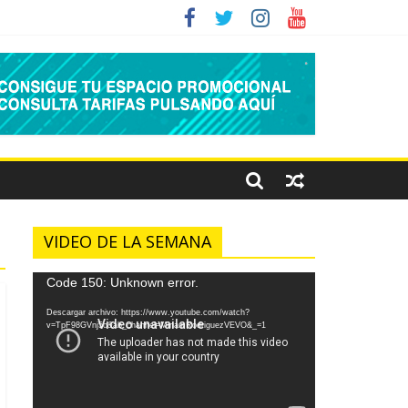
VIDEO DE LA SEMANA
Reproductor
Code 150: Unknown error.
de
Descargar archivo: https://www.youtube.com/watch?
vídeo
v=TpF98GVnj5o&ab_channel=MiriamRodriguezVEVO&_=1