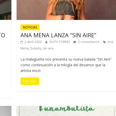
NOTICIAS
TO
ANA MENA LANZA “SIN AIRE”
2 abril 2020
RUTH TORRES
0 comentarios
Ana
,
,
Mena
balada
sin aire
La malagueña nos presenta su nueva balada “Sin Aire”
como continuación a la trilogía del desamor que la
artista inició
Leer más