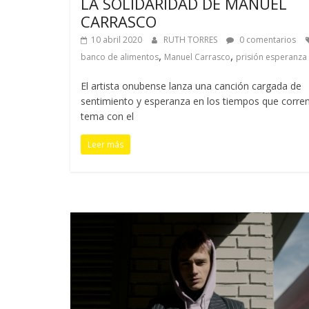
LA SOLIDARIDAD DE MANUEL
CARRASCO
10 abril 2020
RUTH TORRES
0 comentarios
,
,
banco de alimentos
Manuel Carrasco
prisión esperanza
El artista onubense lanza una canción cargada de
sentimiento y esperanza en los tiempos que corren
tema con el
Leer más