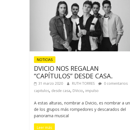
NOTICIAS
DVICIO NOS REGALAN
“CAPÍTULOS” DESDE CASA.
31 marzo 2020
RUTH TORRES
0 comentarios
,
,
,
capitulos
desde casa
DVicio
impulso
A estas alturas, nombrar a Dvicio, es nombrar a u
de los grupos más rompedores y descarados del
panorama musical
Leer más