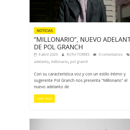
NOTICIAS
“MILLONARIO”, NUEVO ADELAN
DE POL GRANCH
4 abril 2020
RUTH TORRES
0 comentarios
,
,
adelanto
millonario
pol granch
Con su característica voz y con un estilo íntimo y
sugerente Pol Granch nos presenta “Millonario” el
nuevo adelanto de
Leer más