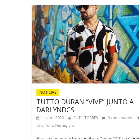
NOTICIAS
TUTTO DURÁN “VIVE” JUNTO A
DARLYNDCS
11 abril 2020
RUTH TORRES
0 comentarios
,
,
dcs
Tutto Durán
vive
El gran canario estrena junto a DarlynDCS su últim