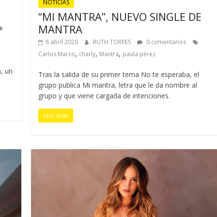
NOTICIAS
“MI MANTRA”, NUEVO SINGLE DE
MANTRA
8 abril 2020
RUTH TORRES
0 comentarios
,
,
,
Carlos Marco
charly
Mantra
paula pérez
, un
Tras la salida de su primer tema No te esperaba, el
grupo publica Mi mantra, letra que le da nombre al
grupo y que viene cargada de intenciones.
Leer más