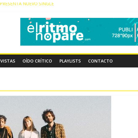
PRESENTA NUEVO SINGLE
NICO LLEGA A GRAN CANARIA
JA PRESENTA “DÉJAME DECIRTE”
RESENTA SU EP “EL VIAJE (IDA)”
IDA COLABORA CON LA MEXICANA ISA
VISTAS
OÍDO CRÍTICO
PLAYLISTS
CONTACTO