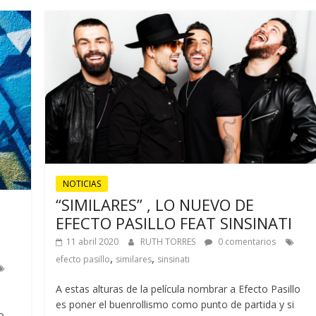
NOTICIAS
“SIMILARES” , LO NUEVO DE
EFECTO PASILLO FEAT SINSINATI
11 abril 2020
RUTH TORRES
0 comentarios
,
,
efecto pasillo
similares
sinsinati
A estas alturas de la película nombrar a Efecto Pasillo
es poner el buenrollismo como punto de partida y si
o